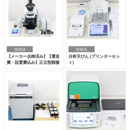
売却済
売却済
【メーカー点検済み】【運送
分析天びん (プリンターセッ
費・設置費込み】正立型顕微
ト)
鏡