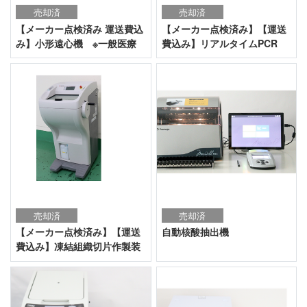
売却済
売却済
【メーカー点検済み 運送費込
【メーカー点検済み】【運送
み】小形遠心機 ※一般医療
費込み】リアルタイムPCR
機器
売却済
売却済
【メーカー点検済み】【運送
自動核酸抽出機
費込み】凍結組織切片作製装
置