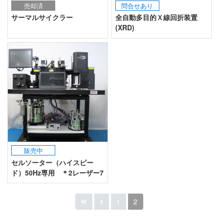
売却済
問合せあり
サーマルサイクラー
全自動多目的Ｘ線回折装置
(XRD)
販売中
セルソーター（ハイスピー
ド）50Hz専用 ＊2レーザー7
カラー仕様
1
2