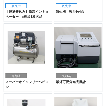
販売中
販売中
【運送費込み】低温インキュ
遠心機 残台数4台
ベーター ※棚板3枚欠品
売却済
売却済
スーパーオイルフリーベビコ
紫外可視分光光度計
ン