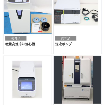
売却済
売却済
微量高速冷却遠心機
送液ポンプ